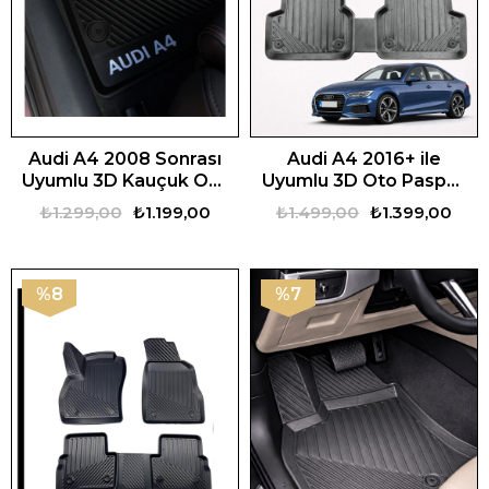
Audi A4 2008 Sonrası
Audi A4 2016+ ile
Uyumlu 3D Kauçuk Oto
Uyumlu 3D Oto Paspas
Paspas – Premium Seri
Premium
₺1.299,00
₺1.199,00
₺1.499,00
₺1.399,00
%8
%7