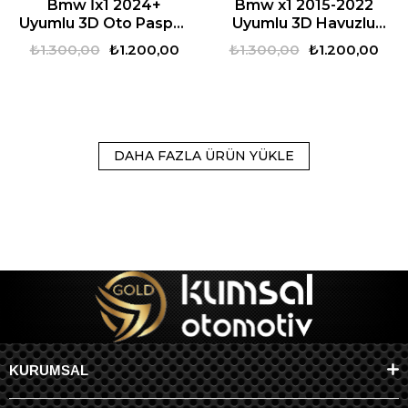
Bmw İx1 2024+
Bmw x1 2015-2022
Uyumlu 3D Oto Paspas
Uyumlu 3D Havuzlu
Premium
Oto Paspas Premium
₺1.300,00
₺1.200,00
₺1.300,00
₺1.200,00
DAHA FAZLA ÜRÜN YÜKLE
KURUMSAL