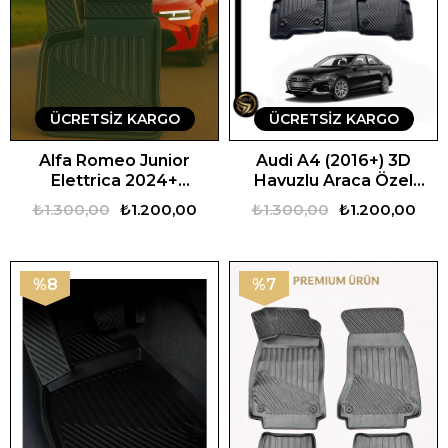
ÜCRETSIZ KARGO
ÜCRETSIZ KARGO
Alfa Romeo Junior
Audi A4 (2016+) 3D
Elettrica 2024+
Havuzlu Araca Özel
Uyumlu 3D Oto Paspas
Oto Paspas
₺1.300,00
₺1.200,00
₺1.300,00
₺1.200,00
Premium
%8
%7