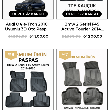
ÜCRETSIZ KARGO
ÜCRETSIZ KARGO
Audi Q4 e-Tron 2018+
Bmw 2 Serisi F45
Uyumlu 3D Oto Paspas
Active Tourier 2014-
Premium
2020 Uyumlu 3D
₺1.300,00
₺1.200,00
₺1.300,00
₺1.200,00
Havuzlu Oto Paspas
Premium
%8
%7