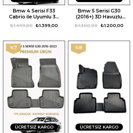
Bmw 4 Serisi F33
Bmw 5 Serisi G30
Cabrio ile Uyumlu 3D
(2016+) 3D Havuzlu
Oto Paspas Premium
Araca Özel Oto
₺1.499,00
₺1.399,00
₺1.300,00
₺1.200,00
Paspas
%7
%8
ÜCRETSIZ KARGO
ÜCRETSIZ KARGO