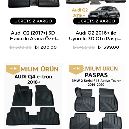
ÜCRETSIZ KARGO
ÜCRETSIZ KARGO
Audi Q2 (2017+) 3D
Audi Q2 2016+ ile
Havuzlu Araca Özel
Uyumlu 3D Oto Paspas
Oto Paspas
Premium
₺1.300,00
₺1.200,00
₺1.499,00
₺1.399,00
%8
%8