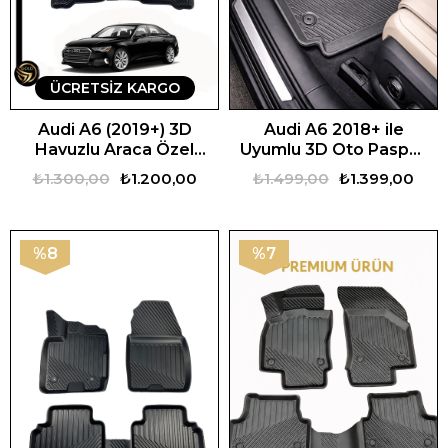
ÜCRETSIZ KARGO
Audi A6 (2019+) 3D
Audi A6 2018+ ile
Havuzlu Araca Özel
Uyumlu 3D Oto Paspas
Oto Paspas
Premium
₺1.300,00
₺1.200,00
₺1.499,00
₺1.399,00
%8
%7