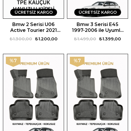
ÜCRETSIZ KARGO
ÜCRETSIZ KARGO
Bmw 2 Serisi U06
Bmw 3 Serisi E45
Active Tourier 2021
1997-2006 ile Uyumlu
Hybrid Uyumlu 3D Oto
3D Oto Paspas
₺1.300,00
₺1.200,00
₺1.499,00
₺1.399,00
Paspas Premium
Premium
%7
%7