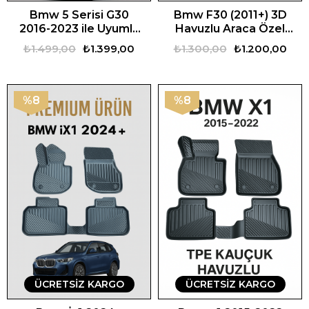
Bmw 5 Serisi G30
Bmw F30 (2011+) 3D
2016-2023 ile Uyumlu
Havuzlu Araca Özel
3D Oto Paspas
Oto Paspas
₺1.499,00
₺1.399,00
₺1.300,00
₺1.200,00
Premium
%8
%8
ÜCRETSIZ KARGO
ÜCRETSIZ KARGO