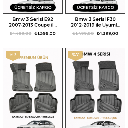
ÜCRETSIZ KARGO
ÜCRETSIZ KARGO
Bmw 3 Serisi E92
Bmw 3 Serisi F30
2007-2013 Coupe ile
2012-2019 ile Uyumlu
Uyumlu 3D Oto Paspas
3D Oto Paspas
₺1.499,00
₺1.399,00
₺1.499,00
₺1.399,00
Premium
Premium
%7
%7