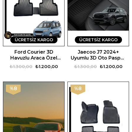
ÜCRETSIZ KARGO
ÜCRETSIZ KARGO
Ford Courier 3D
Jaecoo J7 2024+
Havuzlu Araca Özel
Uyumlu 3D Oto Paspas
Oto Paspas
Premium
₺1.300,00
₺1.200,00
₺1.300,00
₺1.200,00
%8
%8