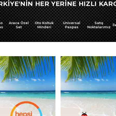
RKİYE'NİN HER YERİNE HIZLI KARG
to
Araca Özel
Oto Koltuk
Universal
Satış
İl
as
Set
Minderi
Paspas
Noktalarımız