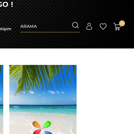
O !
0
etişim