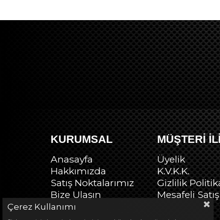
KURUMSAL
MÜŞTERİ İL
Anasayfa
Üyelik
Hakkımızda
K.V.K.K.
Satış Noktalarımız
Gizlilik Politik
Bize Ulaşın
Mesafeli Satı
Çerez Kullanımı