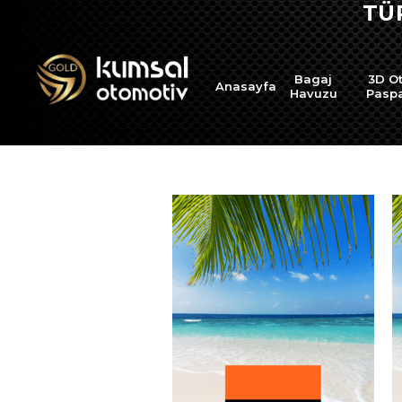
TÜ
Bagaj
3D O
Anasayfa
Havuzu
Pasp