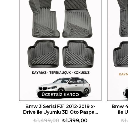
ÜCRETSIZ KARGO
Bmw 3 Serisi F31 2012-2019 x-
Bmw 4 
Drive ile Uyumlu 3D Oto Paspas
ile 
Premium
₺1.499,00
₺1.399,00
₺1