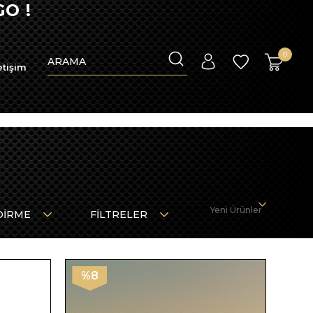
İM FIRSATINI KAÇIRMAYIN!
0
etişim
Yeni Ürünler
DIRME
FILTRELER
%8