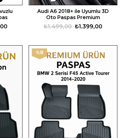
vuzlu
Audi A6 2018+ ile Uyumlu 3D
pas
Oto Paspas Premium
,00
₺1.499,00
₺1.399,00
%8