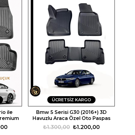
ÜCRETSIZ KARGO
io ile
Bmw 5 Serisi G30 (2016+) 3D
Premium
Havuzlu Araca Özel Oto Paspas
,00
₺1.300,00
₺1.200,00