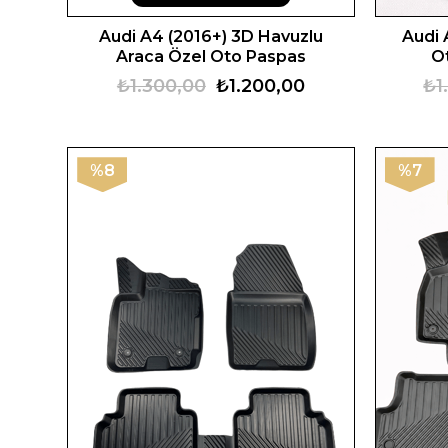
Audi A4 (2016+) 3D Havuzlu
Audi 
Araca Özel Oto Paspas
O
₺1.300,00
₺1.200,00
₺1
%8
%7