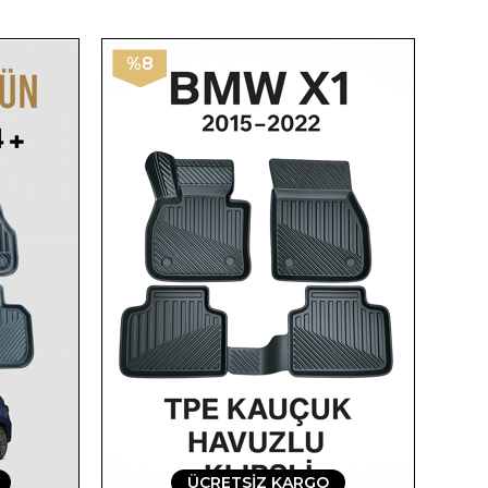
%8
ÜCRETSIZ KARGO