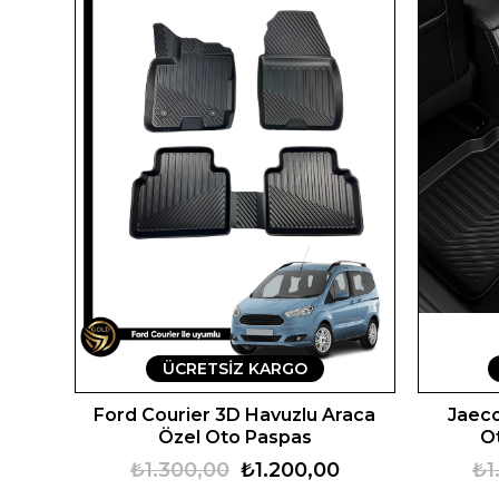
ÜCRETSIZ KARGO
Ford Courier 3D Havuzlu Araca
Jaec
Özel Oto Paspas
O
₺1.300,00
₺1.200,00
₺1