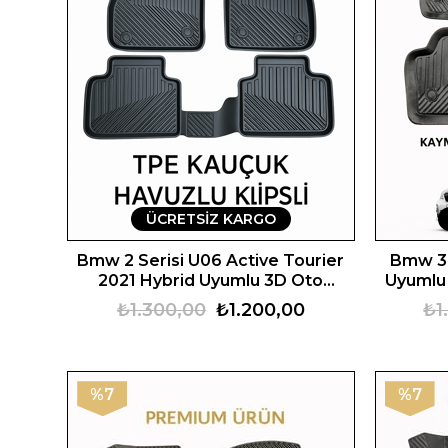
ÜCRETSIZ KARGO
Bmw 2 Serisi U06 Active Tourier
Bmw 3 
2021 Hybrid Uyumlu 3D Oto
Uyumlu
Paspas Premium
₺1.300,00
₺1.200,00
₺1
%7
%7