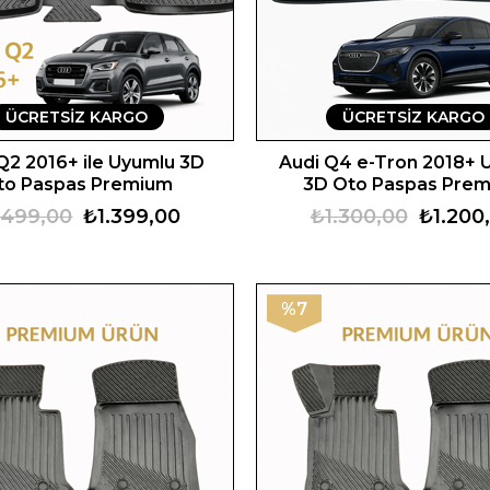
ÜCRETSIZ KARGO
ÜCRETSIZ KARGO
Q2 2016+ ile Uyumlu 3D
Audi Q4 e-Tron 2018+ 
to Paspas Premium
3D Oto Paspas Pre
.499,00
₺1.399,00
₺1.300,00
₺1.200
%7