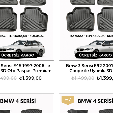
ÜCRETSIZ KARGO
ÜCRETSIZ KARGO
Serisi E45 1997-2006 ile
Bmw 3 Serisi E92 200
 3D Oto Paspas Premium
Coupe ile Uyumlu 3D
Paspas Premium
.499,00
₺1.399,00
₺1.499,00
₺1.399
%7