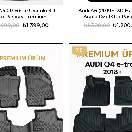
A4 2016+ ile Uyumlu 3D
Audi A6 (2019+) 3D Ha
to Paspas Premium
Araca Özel Oto Pas
.499,00
₺1.399,00
₺1.300,00
₺1.200
%8