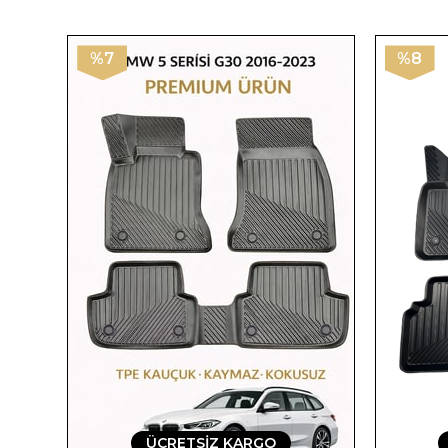
%7
%8
ÜCRETSIZ KARGO