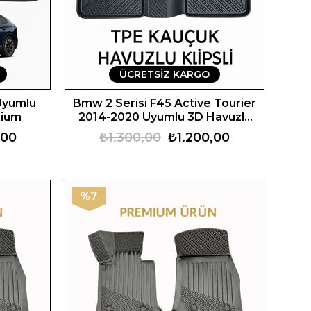
ÜCRETSIZ KARGO
Uyumlu
Bmw 2 Serisi F45 Active Tourier
mium
2014-2020 Uyumlu 3D Havuzlu
Oto Paspas Premium
,00
₺1.300,00
₺1.200,00
%7