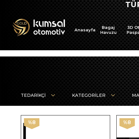
OTO PASPAS VE BAGAJ HAV
Bagaj
3D O
Anasayfa
Havuzu
Pasp
TEDARIKÇI
KATEGORILER
MA
%8
%8