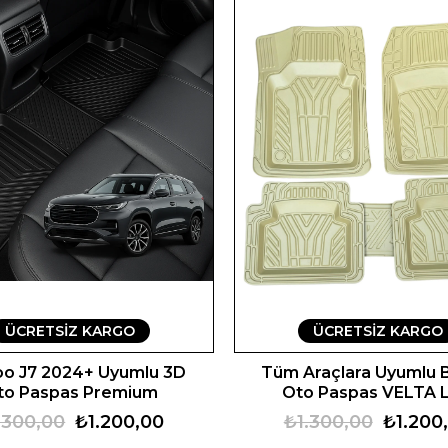
ÜCRETSIZ KARGO
ÜCRETSIZ KARGO
oo J7 2024+ Uyumlu 3D
Tüm Araçlara Uyumlu 
to Paspas Premium
Oto Paspas VELTA 
.300,00
₺1.200,00
₺1.300,00
₺1.200