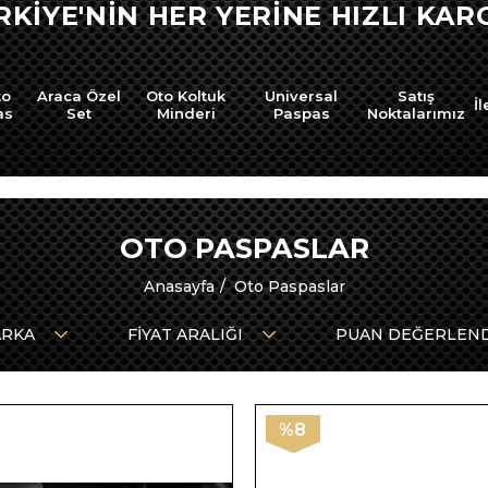
UZLARINDA SEPETTE BÜYÜK İNDİR
to
Araca Özel
Oto Koltuk
Universal
Satış
İl
as
Set
Minderi
Paspas
Noktalarımız
OTO PASPASLAR
Anasayfa
Oto Paspaslar
RKA
FIYAT ARALIĞI
PUAN DEĞERLEN
%8