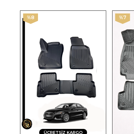
%8
%7
ÜCRETSIZ KARGO