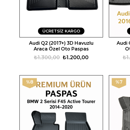
ÜCRETSIZ KARGO
Audi Q2 (2017+) 3D Havuzlu
Audi 
Araca Özel Oto Paspas
O
₺1.300,00
₺1.200,00
₺1
%8
%7