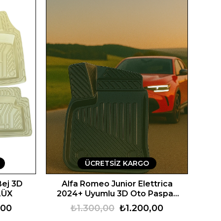
ÜCRETSIZ KARGO
Bej 3D
Alfa Romeo Junior Elettrica
LÜX
2024+ Uyumlu 3D Oto Paspas
Premium
,00
₺1.300,00
₺1.200,00