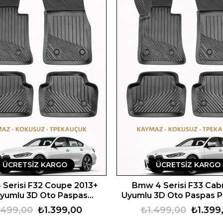
ÜCRETSIZ KARGO
ÜCRETSIZ KARGO
Serisi F32 Coupe 2013+
Bmw 4 Serisi F33 Cabr
Uyumlu 3D Oto Paspas
Uyumlu 3D Oto Paspas 
Premium
.499,00
₺1.399,00
₺1.499,00
₺1.399