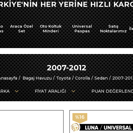
RKİYE'NİN HER YERİNE HIZLI KARG
to
Araca Özel
Oto Koltuk
Universal
Satış
İl
as
Set
Minderi
Paspas
Noktalarımız
2007-2012
Anasayfa
Bagaj Havuzu
Toyota
Corolla
Sedan
2007-201
RKA
FIYAT ARALIĞI
PUAN DEĞERLEN
%16