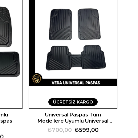
ÜCRETSIZ KARGO
mlu
Unıversal Paspas Tüm
aspas
Modellere Uyumlu Universal
Vera Oto Paspas
₺700,00
₺599,00
00