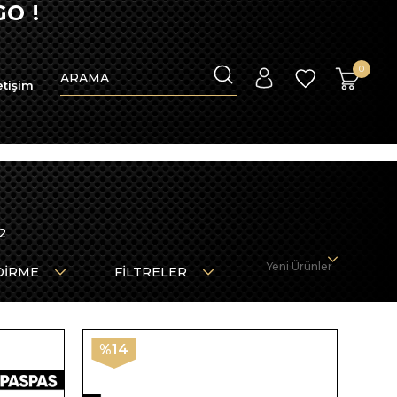
O !
0
etişim
2
Yeni Ürünler
DIRME
FILTRELER
%14