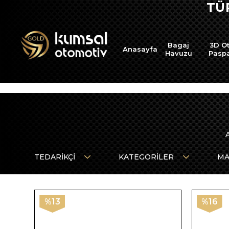
TÜ
Bagaj
3D O
Anasayfa
Havuzu
Pasp
TEDARIKÇI
KATEGORILER
MA
%13
%16