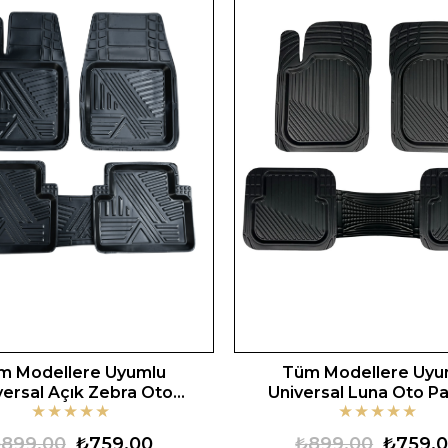
m Modellere Uyumlu
Tüm Modellere Uyu
versal Açık Zebra Oto
Universal Luna Oto P
★
★
★
★
★
★
★
★
★
★
Paspas
899,00
₺759,00
₺899,00
₺759,