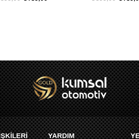
İŞKİLERİ
YARDIM
Y