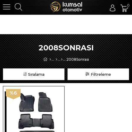
0
2008SONRASI
2008Sonrası
Sıralama
Filtreleme
%6