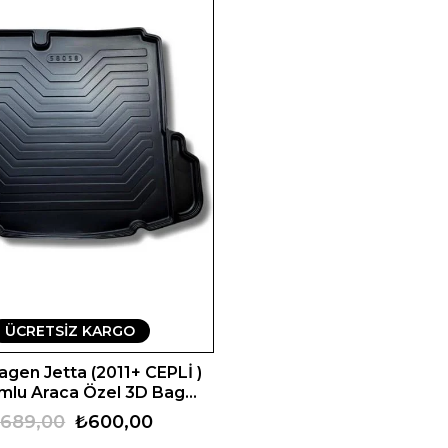
ÜCRETSIZ KARGO
gen Jetta (2011+ CEPLİ )
umlu Araca Özel 3D Bagaj
Havuzu
689,00
₺600,00