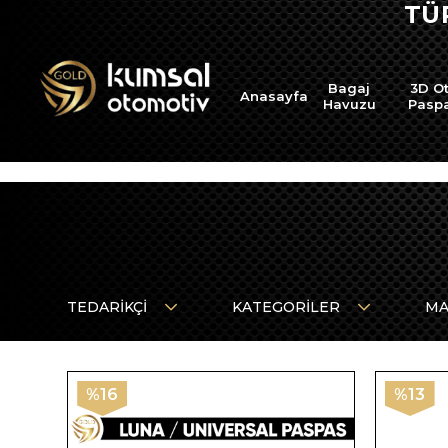
TÜ
Bagaj
3D O
Anasayfa
Havuzu
Pasp
TEDARIKÇI
KATEGORILER
MA
%16
%13