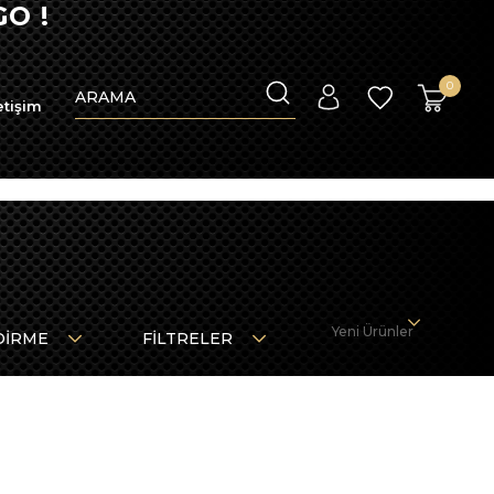
O !
0
etişim
Yeni Ürünler
DIRME
FILTRELER