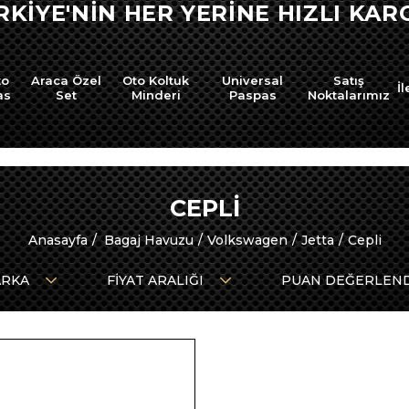
RKİYE'NİN HER YERİNE HIZLI KARG
to
Araca Özel
Oto Koltuk
Universal
Satış
İl
as
Set
Minderi
Paspas
Noktalarımız
CEPLI
Anasayfa
Bagaj Havuzu
Volkswagen
Jetta
Cepli
RKA
FIYAT ARALIĞI
PUAN DEĞERLEN