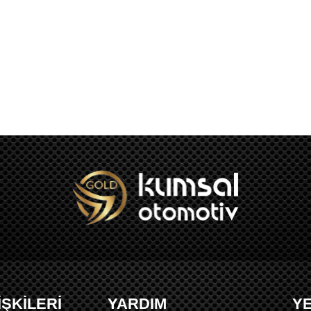
İŞKİLERİ
YARDIM
Y