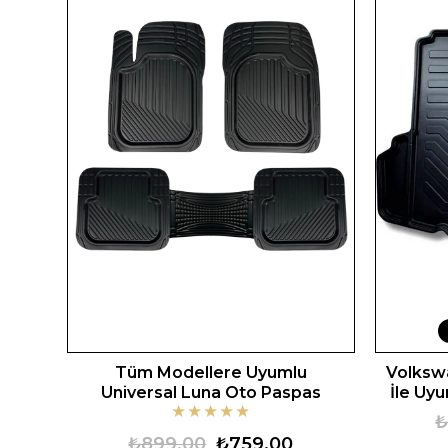
Tüm Modellere Uyumlu
Volkswa
Universal Luna Oto Paspas
İle Uy
★
★
★
★
★
₺
₺899,00
₺759,00