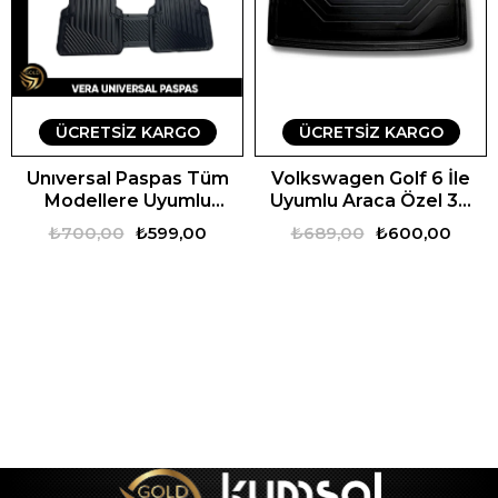
ÜCRETSIZ KARGO
ÜCRETSIZ KARGO
Unıversal Paspas Tüm
Volkswagen Golf 6 İle
Modellere Uyumlu
Uyumlu Araca Özel 3D
Universal Vera Oto
Bagaj Havuzu
₺700,00
₺599,00
₺689,00
₺600,00
Paspas