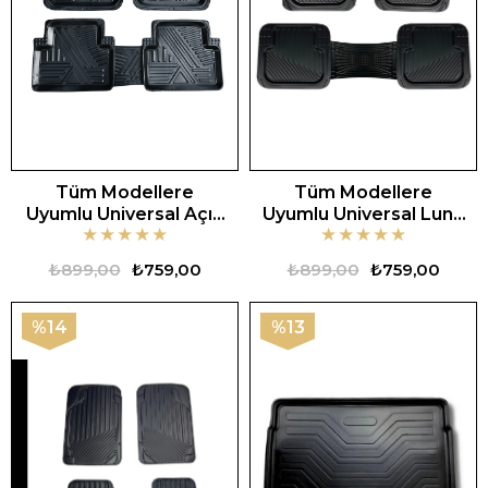
Tüm Modellere
Tüm Modellere
Uyumlu Universal Açık
Uyumlu Universal Luna
★
★
★
★
★
★
★
★
★
★
Zebra Oto Paspas
Oto Paspas
₺899,00
₺759,00
₺899,00
₺759,00
%14
%13