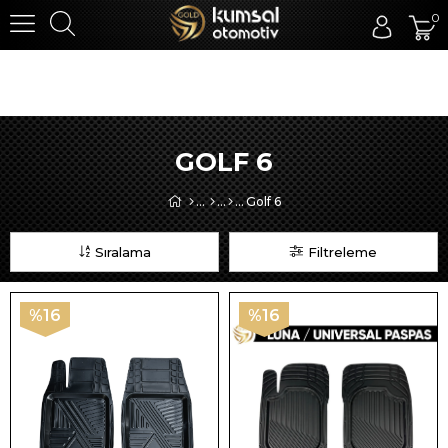
0
GOLF 6
Golf 6
Sıralama
Filtreleme
%16
%16