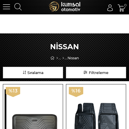
0
NISSAN
Nissan
Sıralama
Filtreleme
%13
%16