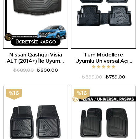
ÜCRETSIZ KARGO
Nissan Qashqai Visia
Tüm Modellere
ALT (2014+) İle Uyumlu
Uyumlu Universal Açık
★
★
★
★
★
Araca Özel 3D Bagaj
Zebra Oto Paspas
₺689,00
₺600,00
Havuzu
₺899,00
₺759,00
%16
%16