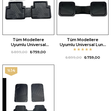
Tüm Modellere
Tüm Modellere
Uyumlu Universal
Uyumlu Universal Luna
★
★
★
★
★
Kapalı Zebra Oto
Oto Paspas
₺899,00
₺759,00
Paspas
₺899,00
₺759,00
%14