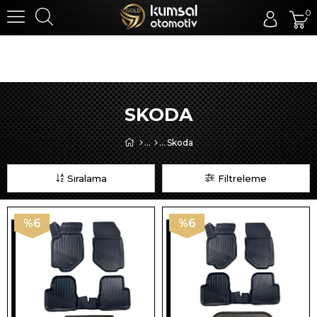
0
SKODA
Skoda
Sıralama
Filtreleme
%6
%6