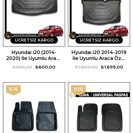
ÜCRETSIZ KARGO
ÜCRETSIZ KARGO
Hyundai i20 (2014-
Hyundai i20 2014-2019
2020) İle Uyumlu Araca
İle Uyumlu Araca Özel
Özel 3D Bagaj Havuzu
Set
₺689,00
₺600,00
₺1.800,00
₺1.699,00
%16
%16