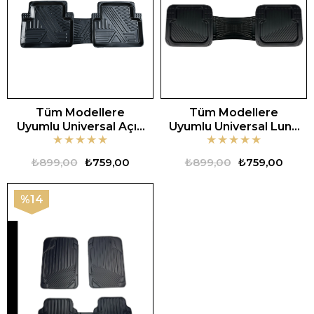
Tüm Modellere
Tüm Modellere
Uyumlu Universal Açık
Uyumlu Universal Luna
★
★
★
★
★
★
★
★
★
★
Zebra Oto Paspas
Oto Paspas
₺899,00
₺759,00
₺899,00
₺759,00
%14