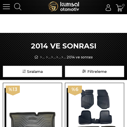
0
2014 VE SONRASI
2014 ve sonrası
Sıralama
Filtreleme
%13
%6