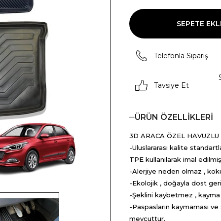
Telefonla Sipariş
Tavsiye Et
ÜRÜN ÖZELLIKLERI
3D ARACA ÖZEL HAVUZLU
-Uluslararası kalite standartl
TPE kullanılarak imal edilmiş
-Alerjiye neden olmaz , k
-Ekolojik , doğayla dost ge
-Şeklini kaybetmez , kayma 
-Paspasların kaymaması ve sü
mevcuttur.