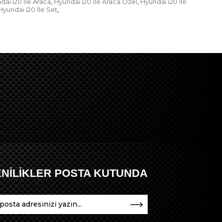
dai i20 İle Araca
Hyundai i20 İle Araca Özel
Hyundai i20 İle
,
,
Hyundai i20 İle Set
,
ENİLİKLER POSTA KUTUNDA