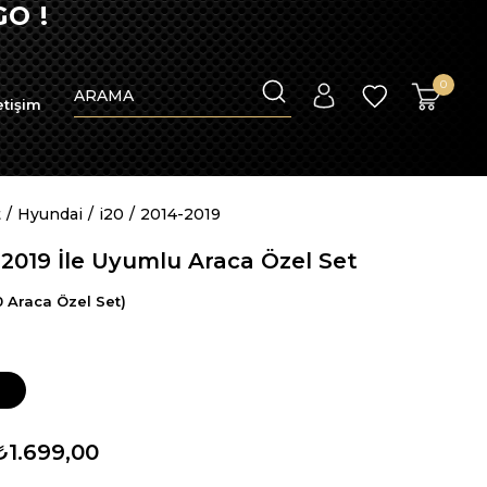
OTO PASPAS 
0
etişim
t
Hyundai
i20
2014-2019
-2019 İle Uyumlu Araca Özel Set
 Araca Özel Set)
₺1.699,00