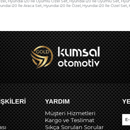
Özel
Hyundai i20 İle Uyumlu Özel Set
Hyundai i20 İle Uyumlu Set
Hyun
,
,
,
undai i20 İle Araca Set
Hyundai i20 İle Özel
Hyundai i20 İle Özel Set
,
,
,
İŞKİLERİ
YARDIM
Y
Müşteri Hizmetleri
Kargo ve Teslimat
ası
Sıkça Sorulan Sorular