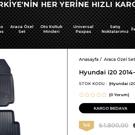
İNE HIZLI KARGO !
to
Araca Özel
Oto Koltuk
Universal
Satış
İl
as
Set
Minderi
Paspas
Noktalarımız
Anasayfa
Araca Özel Se
Hyundai i20 2014
STOK KODU
(Hyundai i20
(0 Yorum)
KARGO BEDAVA
₺1.800,00
6