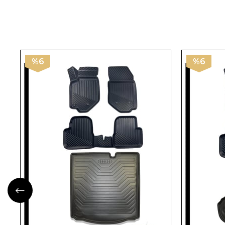
%6
%6