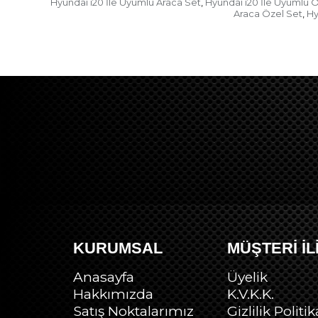
Hyundai i20 İle Uyumlu Araca Set
Hyundai i20 İle Uyumlu 
,
Araca Özel Set
Hy
,
KURUMSAL
MÜŞTERİ İL
Anasayfa
Üyelik
Hakkımızda
K.V.K.K.
Satış Noktalarımız
Gizlilik Politik