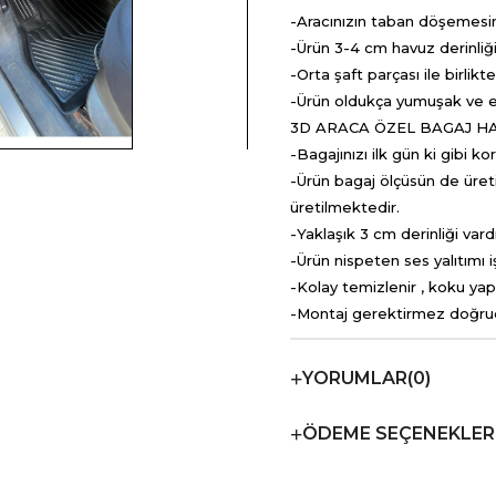
-Aracınızın taban döşemesin
-Ürün 3-4 cm havuz derinliği
-Orta şaft parçası ile birlik
-Ürün oldukça yumuşak ve ela
3D ARACA ÖZEL BAGAJ H
-Bagajınızı ilk gün ki gibi ko
-Ürün bagaj ölçüsün de üreti
üretilmektedir.
-Yaklaşık 3 cm derinliği vardı
-Ürün nispeten ses yalıtımı
-Kolay temizlenir , koku ya
-Montaj gerektirmez doğruda
YORUMLAR
(0)
ÖDEME SEÇENEKLER