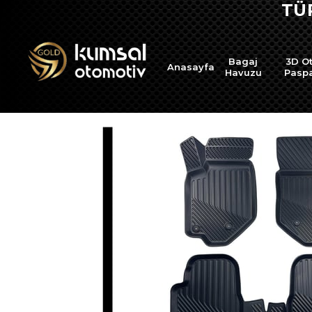
TÜRKİYE'NİN HER YER
Bagaj
3D O
Anasayfa
Havuzu
Pasp