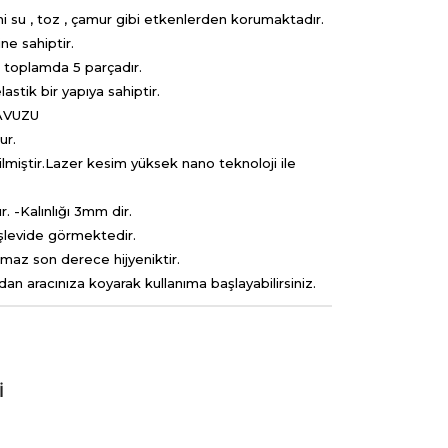
i su , toz , çamur gibi etkenlerden korumaktadır.
ne sahiptir.
te toplamda 5 parçadır.
stik bir yapıya sahiptir.
AVUZU
rur.
lmiştir.Lazer kesim yüksek nano teknoloji ile
r. -Kalınlığı 3mm dir.
 işlevide görmektedir.
pmaz son derece hijyeniktir.
n aracınıza koyarak kullanıma başlayabilirsiniz.
I