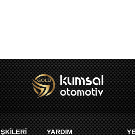
İŞKİLERİ
YARDIM
Y