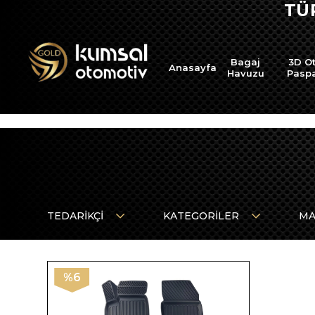
TÜ
Bagaj
3D O
Anasayfa
Havuzu
Pasp
TEDARIKÇI
KATEGORILER
MA
%6