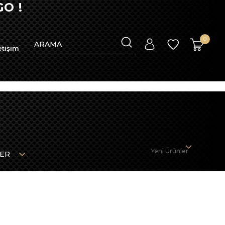
O !
0
etişim
Yeni Ürünler
LER