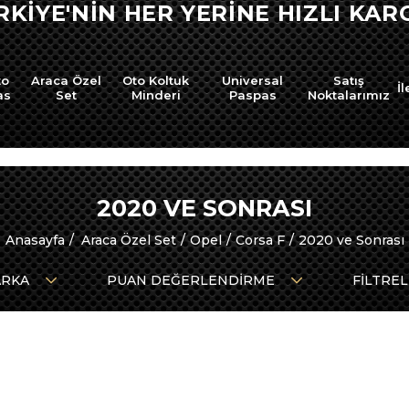
RKİYE'NİN HER YERİNE HIZLI KARG
to
Araca Özel
Oto Koltuk
Universal
Satış
İl
as
Set
Minderi
Paspas
Noktalarımız
2020 VE SONRASI
Anasayfa
Araca Özel Set
Opel
Corsa F
2020 ve Sonrası
RKA
PUAN DEĞERLENDIRME
FILTRE