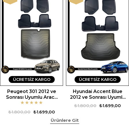
ÜCRETSIZ KARGO
ÜCRETSIZ KARGO
Peugeot 301 2012 ve
Hyundai Accent Blue
Sonrası Uyumlu Araca
2012 ve Sonrası Uyumlu
★
★
★
★
★
Özel Set
Araca Özel Set
₺1.800,00
₺1.699,00
₺1.800,00
₺1.699,00
Ürünlere Git