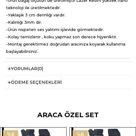
-Ürün bagaj ölçüsün de üretilmiştir.Lazer kesim yüksek nano
teknoloji ile üretilmektedir.
-Yaklaşık 3 cm derinliği vardır.
-Kalınlığı 3mm dir.
-Ürün nispeten ses yalıtımı işlevide görmektedir.
-Kolay temizlenir , koku yapmaz son derece hijyeniktir.
-Montaj gerektirmez doğrudan aracınıza koyarak kullanıma
başlayabilirsiniz.
YORUMLAR
(0)
ÖDEME SEÇENEKLERI
ARACA ÖZEL SET
%6
%6