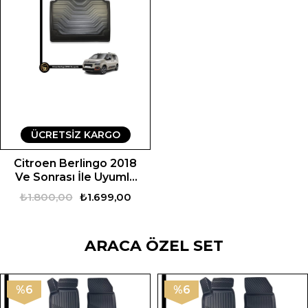
ÜCRETSIZ KARGO
Citroen Berlingo 2018
Ve Sonrası İle Uyumlu
Araca Özel Set
₺1.800,00
₺1.699,00
ARACA ÖZEL SET
%6
%6