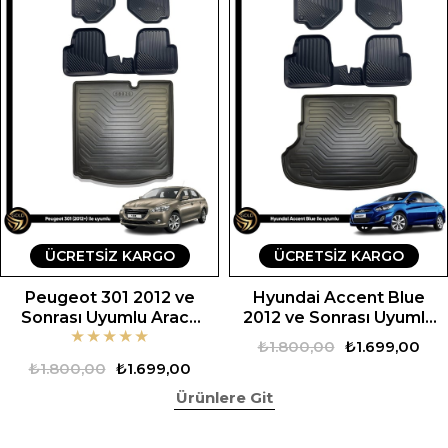
ÜCRETSIZ KARGO
ÜCRETSIZ KARGO
Peugeot 301 2012 ve
Hyundai Accent Blue
Sonrası Uyumlu Araca
2012 ve Sonrası Uyumlu
★
★
★
★
★
Özel Set
Araca Özel Set
₺1.800,00
₺1.699,00
₺1.800,00
₺1.699,00
Ürünlere Git