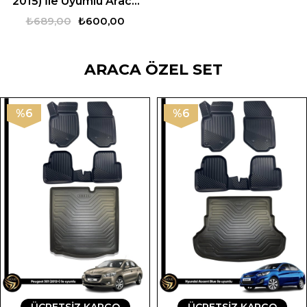
2015) İle Uyumlu Araca
Özel 3D Bagaj Havuzu
₺689,00
₺600,00
ARACA ÖZEL SET
%6
%6
ÜCRETSIZ KARGO
ÜCRETSIZ KARGO