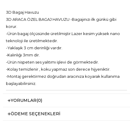
3D Bagaj Havuzu
3D ARACA ÖZEL BAGAJ HAVUZU -Bagajınızı ilk günkü gibi
korur.
-Ürün bagaj ölçüsünde üretilmiştir.Lazer kesim yüksek nano
teknoloji ile üretilmektedir.
-Yaklaşık 3 cm derinliği vardır.
-Kalınlığı 3mm dir.
-Ürün nispeten ses yalıtımı işlevi de görmektedir.
-Kolay temizlenir , koku yapmaz son derece hijyeniktir.
-Montaj gerektirmez doğrudan aracınıza koyarak kullanıma
başlayabilirsiniz.
YORUMLAR
(0)
ÖDEME SEÇENEKLERI