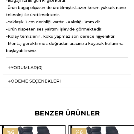
-Bagajınızı ilk gün ki gibi korur.
-Ürün bagaj ölçüsün de üretilmiştir.Lazer kesim yüksek nano
teknoloji ile üretilmektedir.
-Yaklaşık 3 cm derinliği vardır. -Kalınlığı 3mm dir.
-Ürün nispeten ses yalıtımı işlevide görmektedir.
-Kolay temizlenir , koku yapmaz son derece hijyeniktir.
-Montaj gerektirmez doğrudan aracınıza koyarak kullanıma
başlayabilirsiniz.
YORUMLAR
(0)
ÖDEME SEÇENEKLERI
BENZER ÜRÜNLER
%6
%6