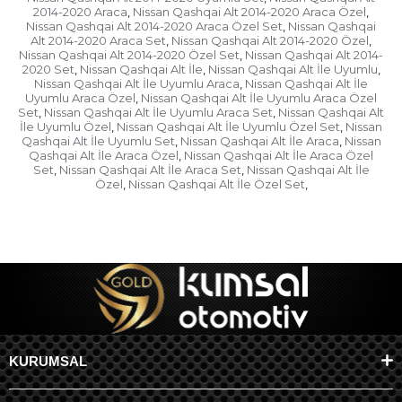
2014-2020 Araca
Nissan Qashqai Alt 2014-2020 Araca Özel
,
,
Nissan Qashqai Alt 2014-2020 Araca Özel Set
Nissan Qashqai
,
Alt 2014-2020 Araca Set
Nissan Qashqai Alt 2014-2020 Özel
,
,
Nissan Qashqai Alt 2014-2020 Özel Set
Nissan Qashqai Alt 2014-
,
2020 Set
Nissan Qashqai Alt İle
Nissan Qashqai Alt İle Uyumlu
,
,
,
Nissan Qashqai Alt İle Uyumlu Araca
Nissan Qashqai Alt İle
,
Uyumlu Araca Özel
Nissan Qashqai Alt İle Uyumlu Araca Özel
,
Set
Nissan Qashqai Alt İle Uyumlu Araca Set
Nissan Qashqai Alt
,
,
İle Uyumlu Özel
Nissan Qashqai Alt İle Uyumlu Özel Set
Nissan
,
,
Qashqai Alt İle Uyumlu Set
Nissan Qashqai Alt İle Araca
Nissan
,
,
Qashqai Alt İle Araca Özel
Nissan Qashqai Alt İle Araca Özel
,
Set
Nissan Qashqai Alt İle Araca Set
Nissan Qashqai Alt İle
,
,
Özel
Nissan Qashqai Alt İle Özel Set
,
,
KURUMSAL