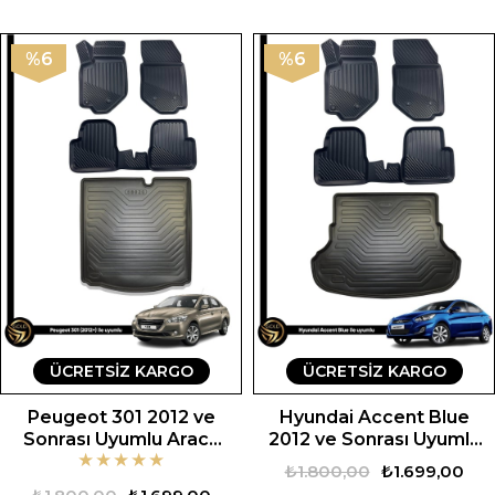
%6
%6
ÜCRETSIZ KARGO
ÜCRETSIZ KARGO
Peugeot 301 2012 ve
Hyundai Accent Blue
Sonrası Uyumlu Araca
2012 ve Sonrası Uyumlu
★
★
★
★
★
Özel Set
Araca Özel Set
₺1.800,00
₺1.699,00