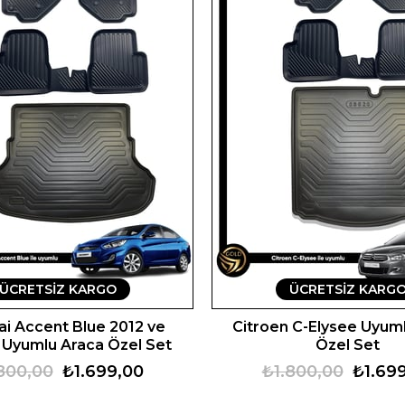
ÜCRETSIZ KARGO
ÜCRETSIZ KARG
i Accent Blue 2012 ve
Citroen C-Elysee Uyum
 Uyumlu Araca Özel Set
Özel Set
800,00
₺1.699,00
₺1.800,00
₺1.69