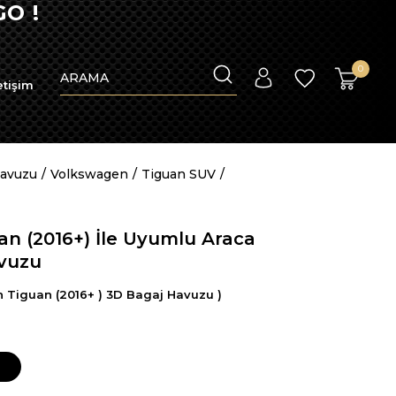
O !
0
etişim
Havuzu
Volkswagen
Tiguan SUV
n (2016+) İle Uyumlu Araca
avuzu
 Tiguan (2016+ ) 3D Bagaj Havuzu )