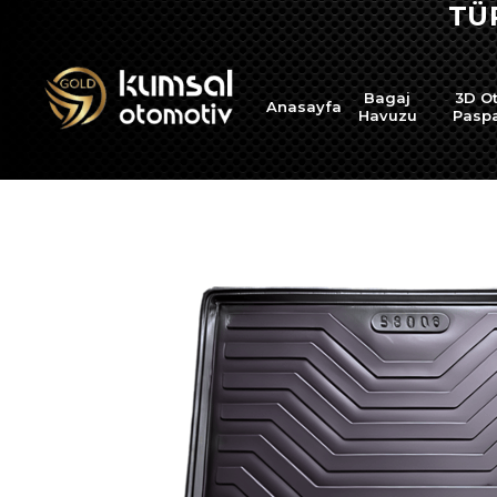
TÜ
Bagaj
3D O
Anasayfa
Havuzu
Pasp