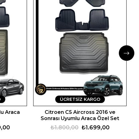
O
ÜCRETSIZ KARGO
lu Araca
Citroen C5 Aircross 2016 ve
Sonrası Uyumlu Araca Özel Set
9,00
₺1.800,00
₺1.699,00