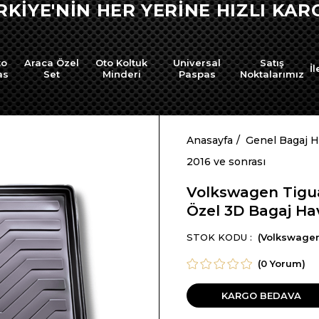
RKİYE'NİN HER YERİNE HIZLI KARG
to
Araca Özel
Oto Koltuk
Universal
Satış
İl
as
Set
Minderi
Paspas
Noktalarımız
Anasayfa
Genel Bagaj 
2016 ve sonrası
Volkswagen Tigua
Özel 3D Bagaj H
STOK KODU
(Volkswagen
(0 Yorum)
KARGO BEDAVA