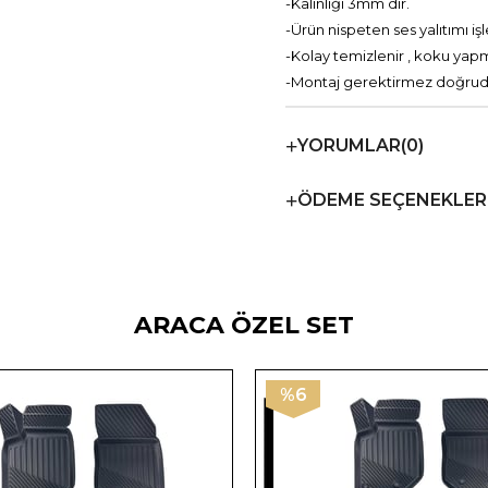
-Kalınlığı 3mm dir.
-Ürün nispeten ses yalıtımı i
-Kolay temizlenir , koku yap
-Montaj gerektirmez doğrudan
YORUMLAR
(0)
ÖDEME SEÇENEKLER
ARACA ÖZEL SET
%6