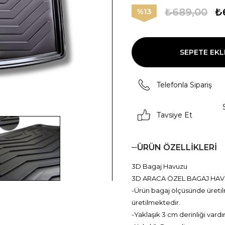
₺689,00
₺
13
Telefonla Sipariş
Tavsiye Et
ÜRÜN ÖZELLIKLERI
3D Bagaj Havuzu
3D ARACA ÖZEL BAGAJ HAVUZU
-Ürün bagaj ölçüsünde üretilm
üretilmektedir.
-Yaklaşık 3 cm derinliği vardı