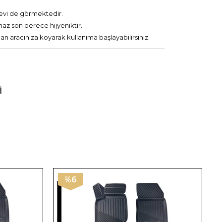
şlevi de görmektedir.
maz son derece hijyeniktir.
 aracınıza koyarak kullanıma başlayabilirsiniz.
I
%6