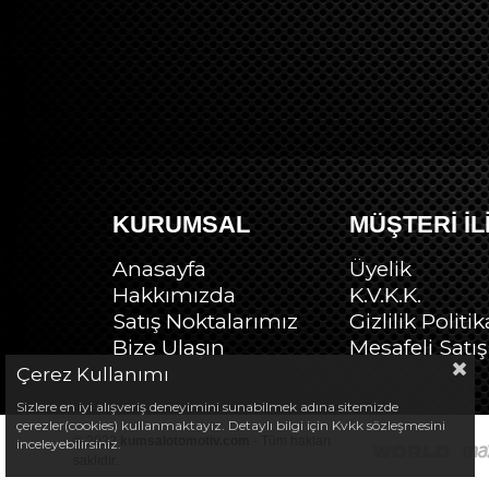
KURUMSAL
MÜŞTERİ İL
Anasayfa
Üyelik
Hakkımızda
K.V.K.K.
Satış Noktalarımız
Gizlilik Politik
Bize Ulaşın
Mesafeli Satı
Çerez Kullanımı
Sizlere en iyi alışveriş deneyimini sunabilmek adına sitemizde
çerezler(cookies) kullanmaktayız. Detaylı bilgi için Kvkk sözleşmesini
© 2022
kumsalotomotiv.com
- Tüm hakları
inceleyebilirsiniz.
saklıdır.