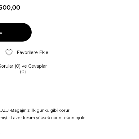
600,00
Favorilere Ekle
Sorular (0) ve Cevaplar
(0)
 -Bagajınızı ilk günkü gibi korur.
iştir.Lazer kesim yüksek nano teknoloji ile
r.