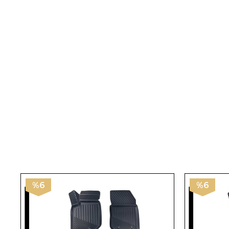
%6
%6