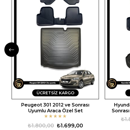
ÜCRETSIZ KARGO
Peugeot 301 2012 ve Sonrası
Hyunda
Uyumlu Araca Özel Set
Sonrası
★
★
★
★
★
₺1.
₺1.800,00
₺1.699,00