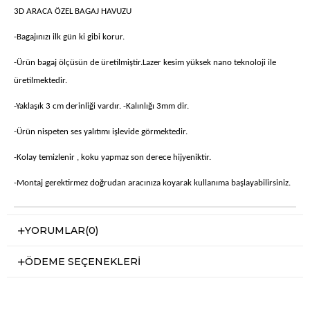
3D ARACA ÖZEL BAGAJ HAVUZU
-Bagajınızı ilk gün ki gibi korur.
-Ürün bagaj ölçüsün de üretilmiştir.Lazer kesim yüksek nano teknoloji ile
üretilmektedir.
-Yaklaşık 3 cm derinliği vardır. -Kalınlığı 3mm dir.
-Ürün nispeten ses yalıtımı işlevide görmektedir.
-Kolay temizlenir , koku yapmaz son derece hijyeniktir.
-Montaj gerektirmez doğrudan aracınıza koyarak kullanıma başlayabilirsiniz.
YORUMLAR
(0)
ÖDEME SEÇENEKLERI